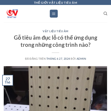
Chuyển
THẾ GIỚI VẬT LIỆU TIÊU ÂM
đến
nội
dung
VẬT LIỆU TIÊU ÂM
Gỗ tiêu âm đục lỗ có thể ứng dụng
trong những công trình nào?
ĐÃ ĐĂNG TRÊN
THÁNG 6 27, 2024
BỞI
ADMIN
27
Th6