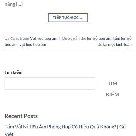
năng […]
TIẾP TỤC ĐỌC
→
Đã đăng trong
Vật liệu tiêu âm
|
Được gắn thẻ
len gỗ tiêu âm
,
tấm len gỗ
tiêu âm
,
vật liệu tiêu âm
Để lại một bình luận
Tìm kiếm
TÌM
KIẾM
Recent Posts
Tấm Vải Nỉ Tiêu Âm Phòng Họp Có Hiệu Quả Không? | Gỗ
Việt