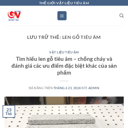
Chuyển
THẾ GIỚI VẬT LIỆU TIÊU ÂM
đến
nội
dung
LƯU TRỮ THẺ:
LEN GỖ TIÊU ÂM
VẬT LIỆU TIÊU ÂM
Tìm hiểu len gỗ tiêu âm – chống cháy và
đánh giá các ưu điểm đặc biệt khác của sản
phẩm
ĐÃ ĐĂNG TRÊN
THÁNG 6 23, 2024
BỞI
ADMIN
23
Th6