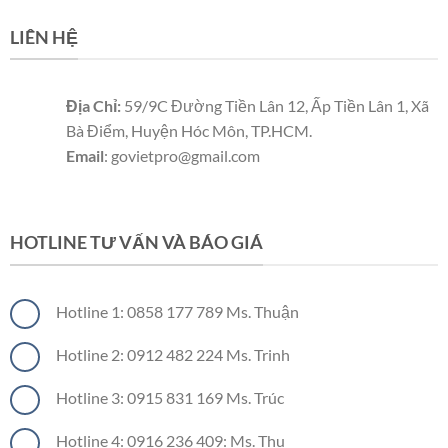
LIÊN HỆ
Địa Chỉ:
59/9C Đường Tiền Lân 12, Ấp Tiền Lân 1, Xã
Bà Điểm, Huyện Hóc Môn, TP.HCM.
Email
: govietpro@gmail.com
Panel cách nhiệt
Panel cách nhiệt
Panel cách nhiệt
HOTLINE TƯ VẤN VÀ BÁO GIÁ
Hotline 1: 0858 177 789 Ms. Thuận
Hotline 2: 0912 482 224 Ms. Trinh
Hotline 3: 0915 831 169 Ms. Trúc
Hotline 4: 0916 236 409: Ms. Thu