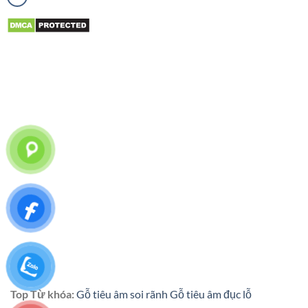
Top Từ khóa:
Gỗ tiêu âm soi rãnh
Gỗ tiêu âm đục lỗ