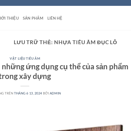
IỚI THIỆU
SẢN PHẨM
LIÊN HỆ
LƯU TRỮ THẺ:
NHỰA TIÊU ÂM ĐỤC LỖ
VẬT LIỆU TIÊU ÂM
à những ứng dụng cụ thể của sản phẩm
trong xây dựng
NG TRÊN
THÁNG 6 13, 2024
BỞI
ADMIN