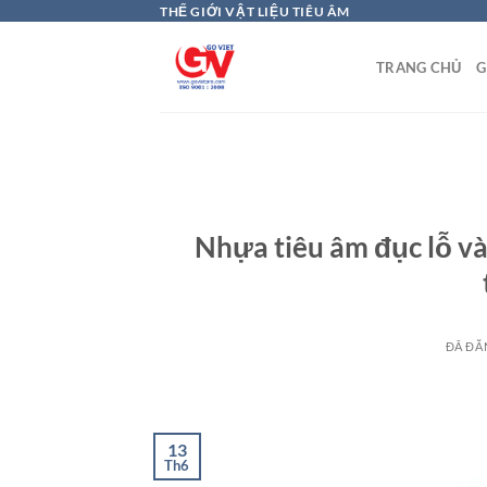
Chuyển
THẾ GIỚI VẬT LIỆU TIÊU ÂM
đến
nội
TRANG CHỦ
G
dung
Nhựa tiêu âm đục lỗ v
ĐÃ ĐĂ
13
Th6