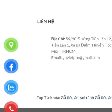
LIÊN HỆ
Địa Chỉ:
59/9C Đường Tiền Lân 12,
Tiền Lân 1, Xã Bà Điểm, Huyện Hóc
Môn, TP.HCM.
Email
: govietpro@gmail.com
Panel cách nhiệt
Pan
nhiệt
Panel cách nhiệt
Top Từ khóa:
Gỗ tiêu âm soi rãnh
Gỗ tiêu â