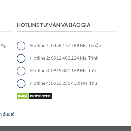
HOTLINE TƯ VẤN VÀ BÁO GIÁ
 Ấp
Hotline 1: 0858 177 789 Ms. Thuận
Hotline 2: 0912 482 224 Ms. Trinh
el cách
Hotline 3: 0915 831 169 Ms. Trúc
Hotline 4: 0916 236 409: Ms. Thu
m đục lỗ