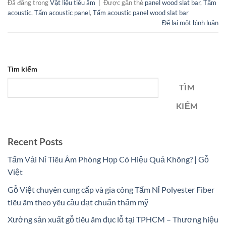
Đã đăng trong
Vật liệu tiêu âm
|
Được gắn thẻ
panel wood slat bar
,
Tấm
acoustic
,
Tấm acoustic panel
,
Tấm acoustic panel wood slat bar
Để lại một bình luận
Tìm kiếm
TÌM
KIẾM
Recent Posts
Tấm Vải Nỉ Tiêu Âm Phòng Họp Có Hiệu Quả Không? | Gỗ
Việt
Gỗ Việt chuyên cung cấp và gia công Tấm Nỉ Polyester Fiber
tiêu âm theo yêu cầu đạt chuẩn thẩm mỹ
Xưởng sản xuất gỗ tiêu âm đục lỗ tại TPHCM – Thương hiệu