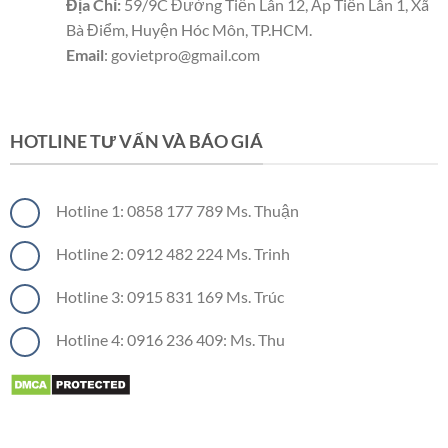
Địa Chỉ:
59/9C Đường Tiền Lân 12, Ấp Tiền Lân 1, Xã
Bà Điểm, Huyện Hóc Môn, TP.HCM.
Email
: govietpro@gmail.com
Panel cách nhiệt
Panel cách nhiệt
Panel cách nhiệt
HOTLINE TƯ VẤN VÀ BÁO GIÁ
Hotline 1: 0858 177 789 Ms. Thuận
Hotline 2: 0912 482 224 Ms. Trinh
Hotline 3: 0915 831 169 Ms. Trúc
Hotline 4: 0916 236 409: Ms. Thu