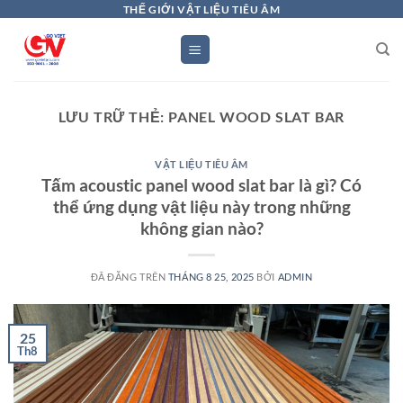
Chuyển
THẾ GIỚI VẬT LIỆU TIÊU ÂM
đến
nội
dung
LƯU TRỮ THẺ:
PANEL WOOD SLAT BAR
VẬT LIỆU TIÊU ÂM
Tấm acoustic panel wood slat bar là gì? Có
thể ứng dụng vật liệu này trong những
không gian nào?
ĐÃ ĐĂNG TRÊN
THÁNG 8 25, 2025
BỞI
ADMIN
25
Th8