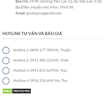
Địa Chỉ:
59/9C Đường Tiền Lân 12, Ấp Tiền Lân 1, Xã
Bà Điểm, Huyện Hóc Môn, TP.HCM.
Email
: govietpro@gmail.com
Panel cách nhiệt
Panel cách nhiệt
Panel cách nhiệt
HOTLINE TƯ VẤN VÀ BÁO GIÁ
Hotline 1: 0858 177 789 Ms. Thuận
Hotline 2: 0912 482 224 Ms. Trinh
Hotline 3: 0915 831 169 Ms. Trúc
Hotline 4: 0916 236 409: Ms. Thu