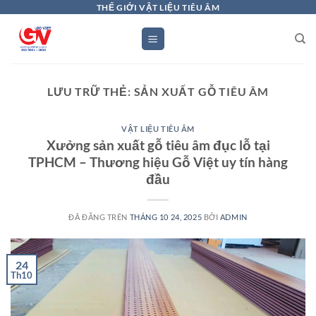
Chuyển
THẾ GIỚI VẬT LIỆU TIÊU ÂM
đến
nội
dung
LƯU TRỮ THẺ:
SẢN XUẤT GỖ TIÊU ÂM
VẬT LIỆU TIÊU ÂM
Xưởng sản xuất gỗ tiêu âm đục lỗ tại
TPHCM – Thương hiệu Gỗ Việt uy tín hàng
đầu
ĐÃ ĐĂNG TRÊN
THÁNG 10 24, 2025
BỞI
ADMIN
24
Th10