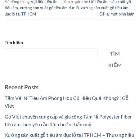
Đã đăng trong
Vật liệu tiêu âm
|
Được gắn thẻ
Gỗ tiêu âm
,
sản xuất gỗ
tiêu âm
,
xưởng sản xuất gỗ tiêu âm đục lỗ
,
xưởng sản xuất gỗ tiêu âm
đục lỗ tại TPHCM
Để lại một bình luận
Tìm kiếm
TÌM
KIẾM
Recent Posts
Tấm Vải Nỉ Tiêu Âm Phòng Họp Có Hiệu Quả Không? | Gỗ
Việt
Gỗ Việt chuyên cung cấp và gia công Tấm Nỉ Polyester Fiber
tiêu âm theo yêu cầu đạt chuẩn thẩm mỹ
Xưởng sản xuất gỗ tiêu âm đục lỗ tại TPHCM – Thương hiệu