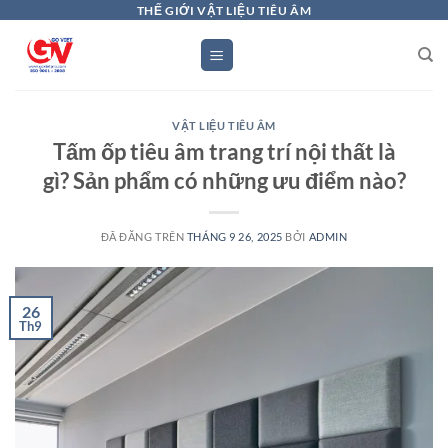
Chuyển
THẾ GIỚI VẬT LIỆU TIÊU ÂM
đến
nội
dung
VẬT LIỆU TIÊU ÂM
Tấm ốp tiêu âm trang trí nội thất là
gì? Sản phẩm có những ưu điểm nào?
ĐÃ ĐĂNG TRÊN
THÁNG 9 26, 2025
BỞI
ADMIN
26
Th9