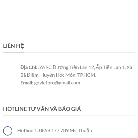
LIÊN HỆ
Địa Chỉ:
59/9C Đường Tiền Lân 12, Ấp Tiền Lân 1, Xã
Bà Điểm, Huyện Hóc Môn, TP.HCM.
Email
: govietpro@gmail.com
Panel cách nhiệt
Panel cách nhiệt
Panel cách nhiệt
HOTLINE TƯ VẤN VÀ BÁO GIÁ
Hotline 1: 0858 177 789 Ms. Thuận