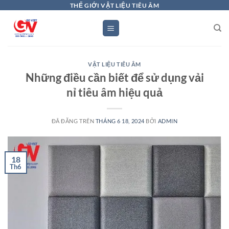
Chuyển
THẾ GIỚI VẬT LIỆU TIÊU ÂM
đến
nội
dung
VẬT LIỆU TIÊU ÂM
Những điều cần biết để sử dụng vải
nỉ tiêu âm hiệu quả
ĐÃ ĐĂNG TRÊN
THÁNG 6 18, 2024
BỞI
ADMIN
18
Th6