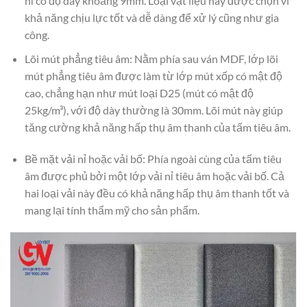
nỉ có độ dày khoảng 9mm. Loại vật liệu này được chọn vì
khả năng chịu lực tốt và dễ dàng để xử lý cũng như gia
công.
Lõi mút phẳng tiêu âm: Nằm phía sau ván MDF, lớp lõi
mút phẳng tiêu âm được làm từ lớp mút xốp có mật độ
cao, chẳng hạn như mút loại D25 (mút có mật độ
25kg/m³), với độ dày thường là 30mm. Lõi mút này giúp
tăng cường khả năng hấp thụ âm thanh của tấm tiêu âm.
Bề mặt vải nỉ hoặc vải bố: Phía ngoài cùng của tấm tiêu
âm được phủ bởi một lớp vải nỉ tiêu âm hoặc vải bố. Cả
hai loại vải này đều có khả năng hấp thụ âm thanh tốt và
mang lại tính thẩm mỹ cho sản phẩm.