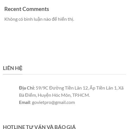
Recent Comments
Không có bình luận nào để hiển thị.
LIÊN HỆ
Địa Chỉ:
59/9C Đường Tiền Lân 12, Ấp Tiền Lân 1, Xã
Bà Điểm, Huyện Hóc Môn, TP.HCM.
Email
: govietpro@gmail.com
Panel cách nhiệt
Panel cách nhiệt
Panel cách nhiệt
HOTLINE TƯ VẤN VÀ BÁO GIÁ